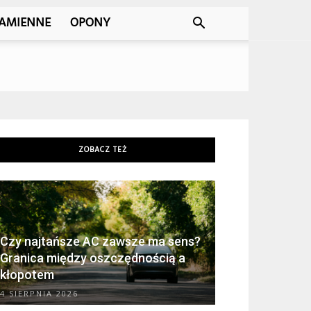
ZAMIENNE
OPONY
ZOBACZ TEŻ
Czy najtańsze AC zawsze ma sens?
Granica między oszczędnością a
kłopotem
4 SIERPNIA 2026