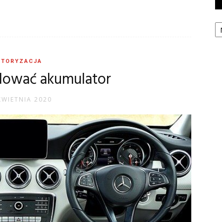
Ka
TORYZACJA
adować akumulator
KWIETNIA 2020