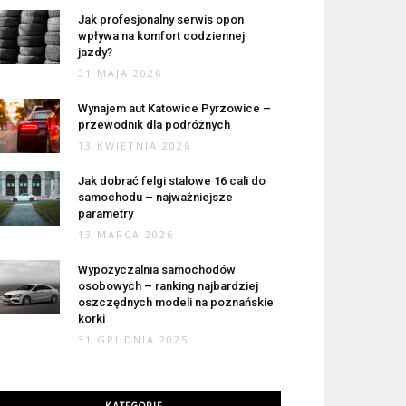
Jak profesjonalny serwis opon
wpływa na komfort codziennej
jazdy?
31 MAJA 2026
Wynajem aut Katowice Pyrzowice –
przewodnik dla podróżnych
13 KWIETNIA 2026
Jak dobrać felgi stalowe 16 cali do
samochodu – najważniejsze
parametry
13 MARCA 2026
Wypożyczalnia samochodów
osobowych – ranking najbardziej
oszczędnych modeli na poznańskie
korki
31 GRUDNIA 2025