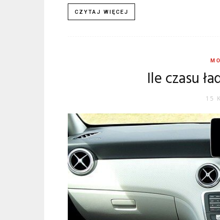
CZYTAJ WIĘCEJ
MO
Ile czasu ł
15 