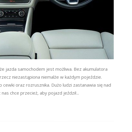
, że jazda samochodem jest możliwa. Bez akumulatora
o rzecz niezastąpiona niemalże w każdym pojeździe.
 cewki oraz rozrusznika. Dużo ludzi zastanawia się nad
s chce przecież, aby pojazd jeździł...