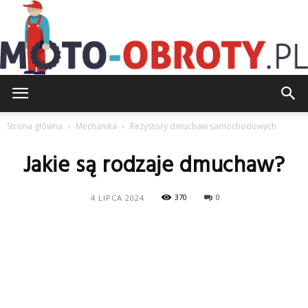
Moto-
Strona główna
Mechanika
Rezystory dmuchaw samochodowych
Jakie są rodzaje dmuchaw?
Obroty.pl
370
0
4 LIPCA 2024