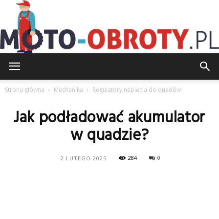
Moto-
Strona główna
Mechanika
Regulatory napięcia do quadów
Jak podładować akumulator
Obroty.pl
w quadzie?
284
0
2 LUTEGO 2025