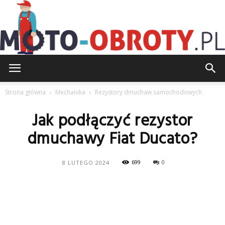
Moto-
Strona główna
Mechanika
Rezystory dmuchaw samochodowych
Jak podłączyć rezystor
Obroty.pl
dmuchawy Fiat Ducato?
699
0
8 LUTEGO 2024