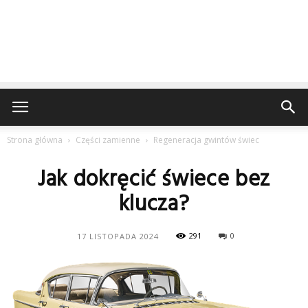
Strona główna
Części zamienne
Regeneracja gwintów świec
Jak dokręcić świece bez
klucza?
291
0
17 LISTOPADA 2024