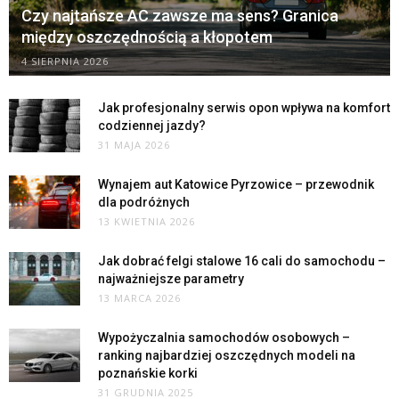
Czy najtańsze AC zawsze ma sens? Granica
między oszczędnością a kłopotem
4 SIERPNIA 2026
Jak profesjonalny serwis opon wpływa na komfort
codziennej jazdy?
31 MAJA 2026
Wynajem aut Katowice Pyrzowice – przewodnik
dla podróżnych
13 KWIETNIA 2026
Jak dobrać felgi stalowe 16 cali do samochodu –
najważniejsze parametry
13 MARCA 2026
Wypożyczalnia samochodów osobowych –
ranking najbardziej oszczędnych modeli na
poznańskie korki
31 GRUDNIA 2025