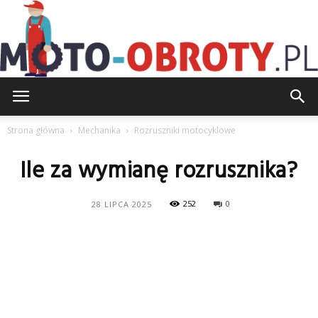
Moto-
Strona główna
Mechanika
Rozruszniki motocyklowe
Ile za wymianę rozrusznika?
Obroty.pl
252
0
28 LIPCA 2025