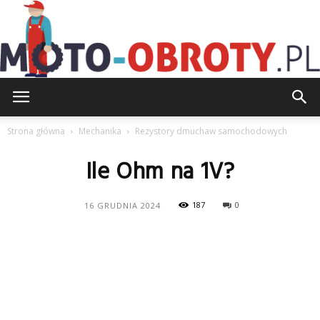
Moto-
Strona główna
Mechanika
Rezystory dmuchaw samochodowych
Ile Ohm na 1V?
Obroty.pl
187
0
16 GRUDNIA 2024