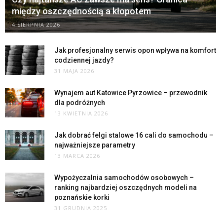
między oszczędnością a kłopotem
4 SIERPNIA 2026
Jak profesjonalny serwis opon wpływa na komfort
codziennej jazdy?
31 MAJA 2026
Wynajem aut Katowice Pyrzowice – przewodnik
dla podróżnych
13 KWIETNIA 2026
Jak dobrać felgi stalowe 16 cali do samochodu –
najważniejsze parametry
13 MARCA 2026
Wypożyczalnia samochodów osobowych –
ranking najbardziej oszczędnych modeli na
poznańskie korki
31 GRUDNIA 2025