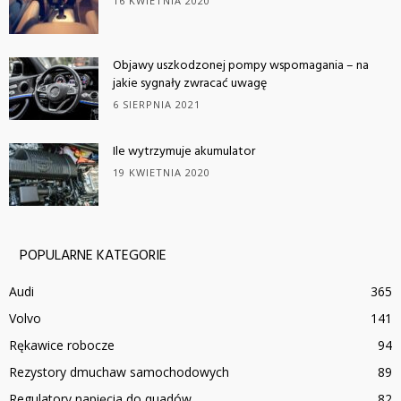
16 KWIETNIA 2020
Objawy uszkodzonej pompy wspomagania – na
jakie sygnały zwracać uwagę
6 SIERPNIA 2021
Ile wytrzymuje akumulator
19 KWIETNIA 2020
POPULARNE KATEGORIE
Audi
365
Volvo
141
Rękawice robocze
94
Rezystory dmuchaw samochodowych
89
Regulatory napięcia do quadów
82