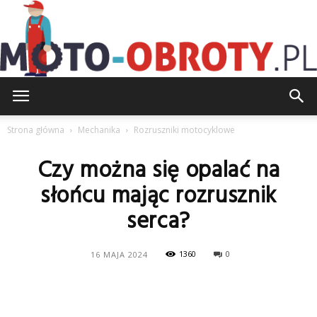
Moto-
Strona główna
Mechanika
Rozruszniki motocyklowe
Czy można się opalać na
Obroty.pl
słońcu mając rozrusznik
serca?
1360
0
16 MAJA 2024