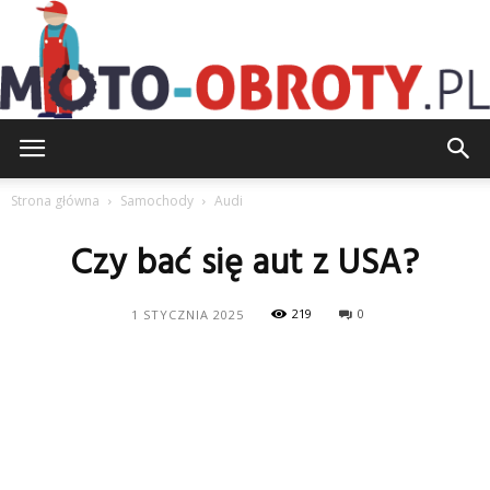
Moto-
Strona główna
Samochody
Audi
Czy bać się aut z USA?
Obroty.pl
219
0
1 STYCZNIA 2025